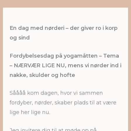
Nærvær er altid lige nu 💚
En dag med nørderi – der giver ro i korp
og sind
Fordybelsesdag på yogamåtten – Tema
– NÆRVÆR LIGE NU, mens vi nørder ind i
nakke, skulder og hofte
Såååå kom dagen, hvor vi sammen
fordyber, nørder, skaber plads til at være
lige her lige nu.
Jeg invitere dig til at møde op på